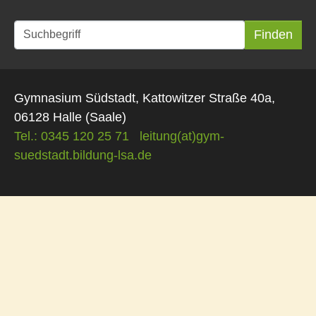
Gymnasium Südstadt, Kattowitzer Straße 40a,
06128 Halle (Saale)
Tel.: 0345 120 25 71
leitung(at)gym-
suedstadt.bildung-lsa.de