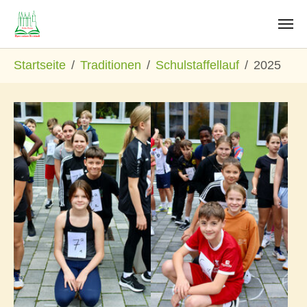
Zum Hauptinhalt springen
Sie sind hier:
Startseite
Traditionen
Schulstaffellauf
2025